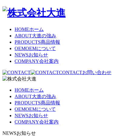
HOME
ホーム
ABOUT
大進の強み
PRODUCTS
商品情報
OEM
OEMについて
NEWS
お知らせ
COMPANY
会社案内
CONTACT
お問い合わせ
HOME
ホーム
ABOUT
大進の強み
PRODUCTS
商品情報
OEM
OEMについて
NEWS
お知らせ
COMPANY
会社案内
NEWS
お知らせ